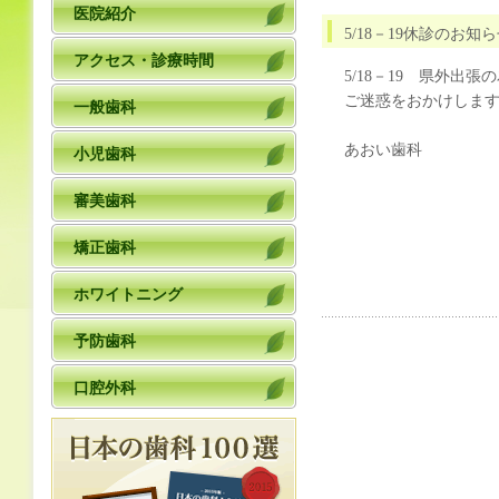
医院紹介
5/18－19休診のお知
アクセス・診療時間
5/18－19 県外出
ご迷惑をおかけしま
一般歯科
あおい歯科
小児歯科
審美歯科
矯正歯科
ホワイトニング
予防歯科
口腔外科