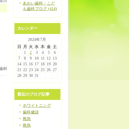
月曜日
あおい歯科・こど
も歯科ブログ (414)
お
カレンダー
2024年7月
日
月
火
水
木
金
土
1
2
3
4
5
6
7
8
9
10
11
12
13
14
15
16
17
18
19
20
歯科
21
22
23
24
25
26
27
28
29
30
31
最近のブログ記事
ホワイトニング
歯科健診
救急
救急