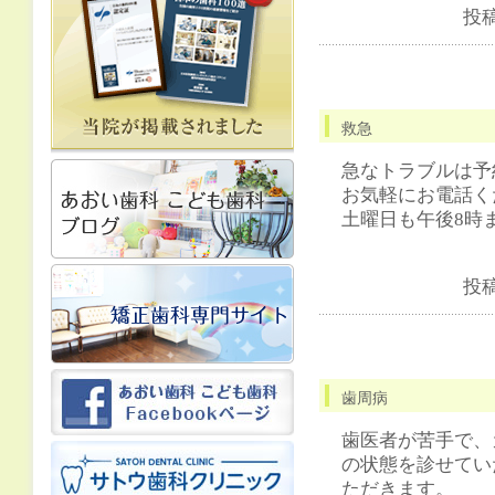
投
救急
急なトラブルは予
お気軽にお電話く
土曜日も午後8時
投
歯周病
歯医者が苦手で、
の状態を診せてい
ただきます。